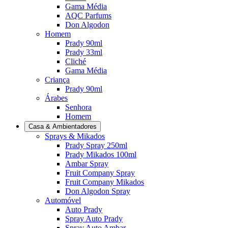
Gama Média
AQC Parfums
Don Algodon
Homem
Prady 90ml
Prady 33ml
Cliché
Gama Média
Criança
Prady 90ml
Árabes
Senhora
Homem
Casa & Ambientadores
Sprays & Mikados
Prady Spray 250ml
Prady Mikados 100ml
Ambar Spray
Fruit Company Spray
Fruit Company Mikados
Don Algodon Spray
Automóvel
Auto Prady
Spray Auto Prady
Spray Auto Ambar