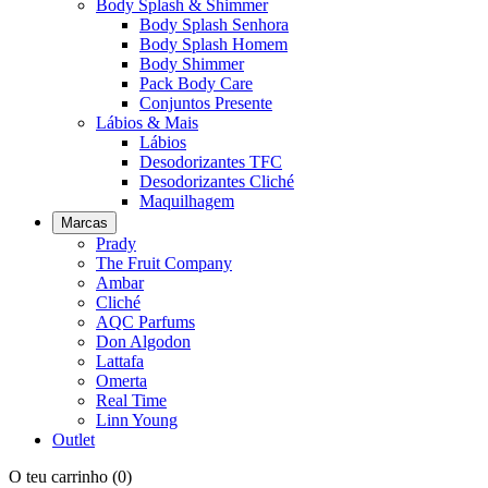
Body Splash & Shimmer
Body Splash Senhora
Body Splash Homem
Body Shimmer
Pack Body Care
Conjuntos Presente
Lábios & Mais
Lábios
Desodorizantes TFC
Desodorizantes Cliché
Maquilhagem
Marcas
Prady
The Fruit Company
Ambar
Cliché
AQC Parfums
Don Algodon
Lattafa
Omerta
Real Time
Linn Young
Outlet
O teu carrinho
(0)