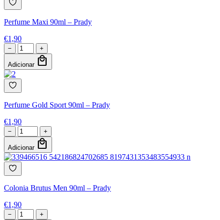
Perfume Maxi 90ml – Prady
€
1,90
−
+
local_mall
Adicionar
Perfume Gold Sport 90ml – Prady
€
1,90
−
+
local_mall
Adicionar
Colonia Brutus Men 90ml – Prady
€
1,90
−
+