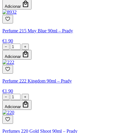
local_mall
Adicionar
Perfume 215 Muy Blue 90ml – Prady
€
1,90
−
+
local_mall
Adicionar
Perfume 222 Kingdom 90ml – Prady
€
1,90
−
+
local_mall
Adicionar
Perfumes 220 Gold Shoot 90ml – Prady