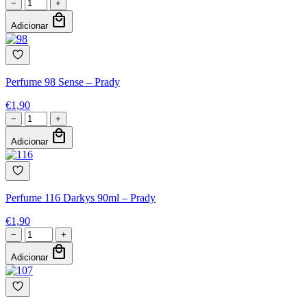
−
+
local_mall
Adicionar
Perfume 98 Sense – Prady
€
1,90
−
+
local_mall
Adicionar
Perfume 116 Darkys 90ml – Prady
€
1,90
−
+
local_mall
Adicionar