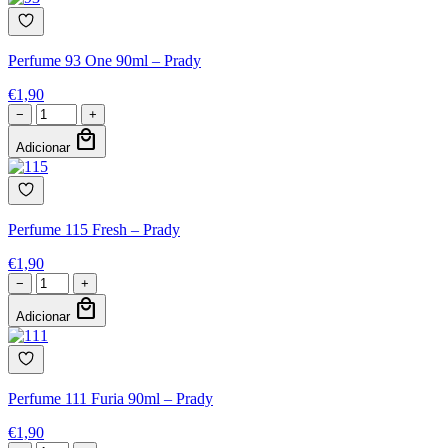
Perfume 93 One 90ml – Prady
€
1,90
−
+
local_mall
Adicionar
Perfume 115 Fresh – Prady
€
1,90
−
+
local_mall
Adicionar
Perfume 111 Furia 90ml – Prady
€
1,90