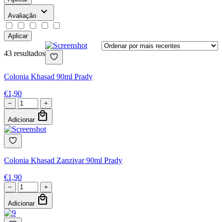
expand_more
Avaliação
Aplicar
43 resultados
Colonia Khasad 90ml Prady
€
1,90
−
+
local_mall
Adicionar
Colonia Khasad Zanzivar 90ml Prady
€
1,90
−
+
local_mall
Adicionar