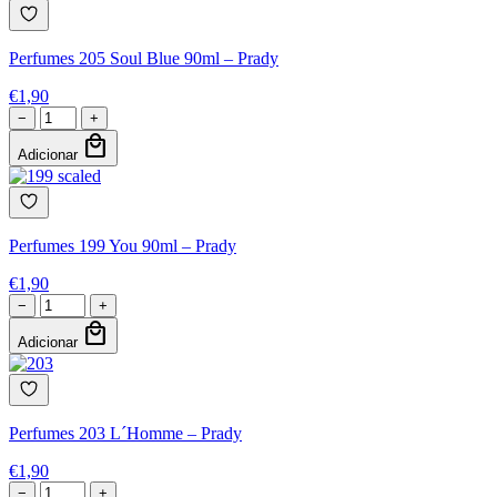
Perfumes 205 Soul Blue 90ml – Prady
€
1,90
−
+
local_mall
Adicionar
Perfumes 199 You 90ml – Prady
€
1,90
−
+
local_mall
Adicionar
Perfumes 203 L´Homme – Prady
€
1,90
−
+