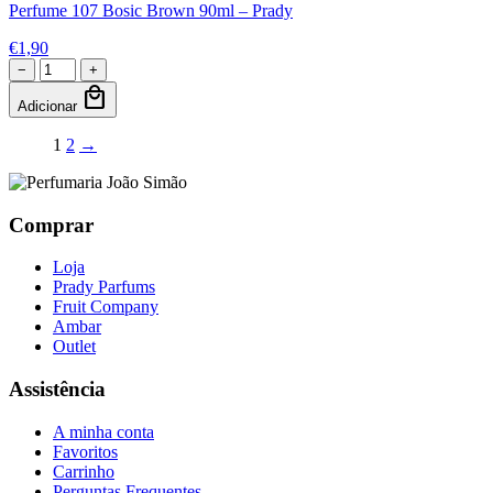
Perfume 107 Bosic Brown 90ml – Prady
€
1,90
−
+
local_mall
Adicionar
1
2
→
Comprar
Loja
Prady Parfums
Fruit Company
Ambar
Outlet
Assistência
A minha conta
Favoritos
Carrinho
Perguntas Frequentes