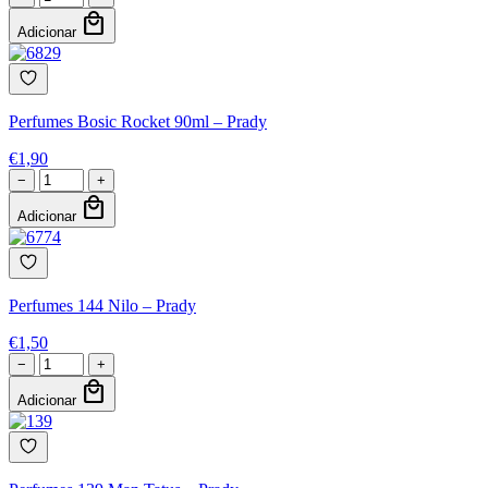
local_mall
Adicionar
Perfumes Bosic Rocket 90ml – Prady
€
1,90
−
+
local_mall
Adicionar
Perfumes 144 Nilo – Prady
€
1,50
−
+
local_mall
Adicionar