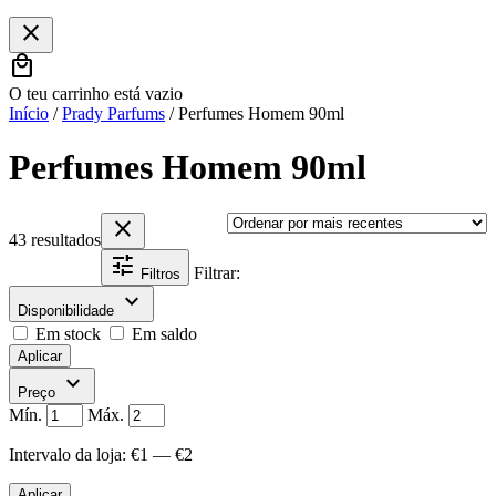
close
local_mall
O teu carrinho está vazio
Início
/
Prady Parfums
/ Perfumes Homem 90ml
Perfumes Homem 90ml
close
43 resultados
tune
Filtrar:
Filtros
expand_more
Disponibilidade
Em stock
Em saldo
Aplicar
expand_more
Preço
Mín.
Máx.
Intervalo da loja: €1 — €2
Aplicar